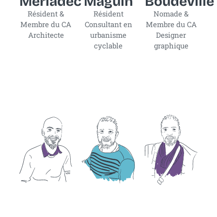
Mériadec
Maguin
Boudeville
Résident &
Résident
Nomade &
Membre du CA
Consultant en
Membre du CA
Architecte
urbanisme
Designer
cyclable
graphique