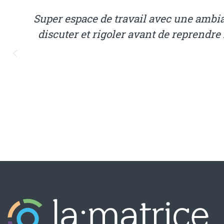
e retrouvent pour déjeuner,
Tu es indépen
herche d'un lieu humain et
à travaille
course), i