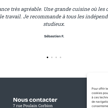
dant.e ou en télé-travail ? Tu n’en peux plus d
r en pyjama ? La:matrice est le lieu qu’il te fau
mprimante et scanner laser A3, cuisine équipée
co
Pour offrir 
cookies pour
à ces techn
Nous contacter
de navigatio
7 rue Poulain Corbion
consentement