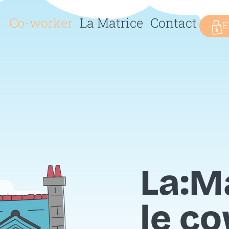
Co-worker
La Matrice
Contact
E
La:Ma
le c