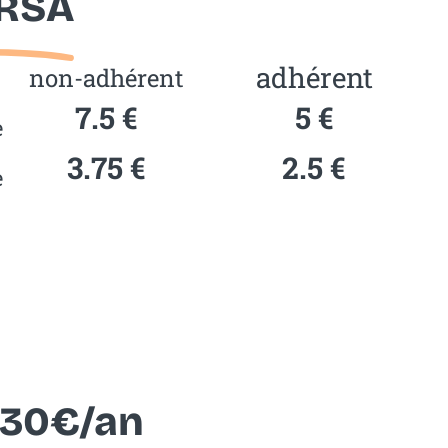
/RSA
adhérent
non-adhérent
7.5 €
5 €
e
3.75 €
2.5 €
e
 30€/an