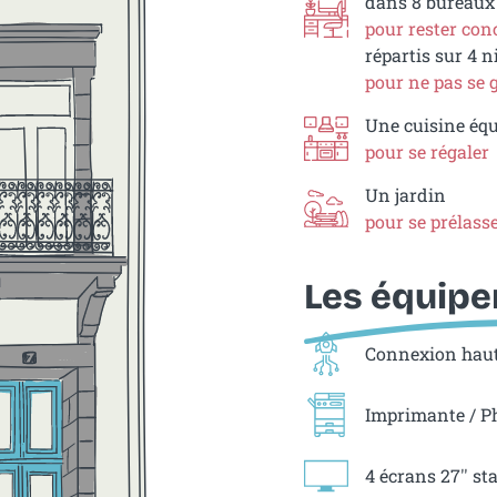
dans 8 bureaux
pour rester con
répartis sur 4 
pour ne pas se 
Une cuisine éq
pour se régaler
Un jardin
pour se prélass
Les équip
Connexion haut 
Imprimante / P
4 écrans 27'' s