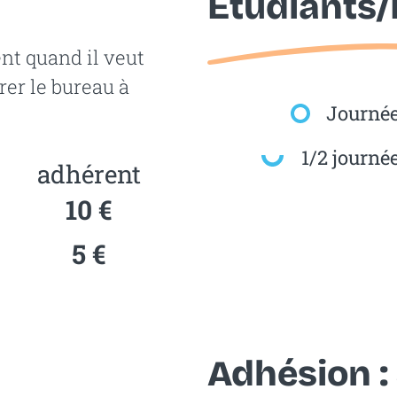
Étudiants
nt quand il veut
érer le bureau à
Journé
1/2 journé
adhérent
10 €
5 €
Adhésion :