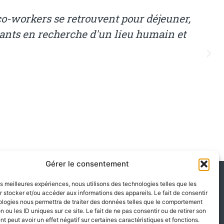
e bosser seul.e chez toi ? Tu en a marre de res
t pour travailler en toute sérénité : bureau spac
, des plantes et surtout un bon café à partager
workers !
Julie C.
Gérer le consentement
les meilleures expériences, nous utilisons des technologies telles que les
 stocker et/ou accéder aux informations des appareils. Le fait de consentir
ologies nous permettra de traiter des données telles que le comportement
Nous suivre
n ou les ID uniques sur ce site. Le fait de ne pas consentir ou de retirer son
 peut avoir un effet négatif sur certaines caractéristiques et fonctions.