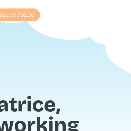
space Pokou
trice,
oworking